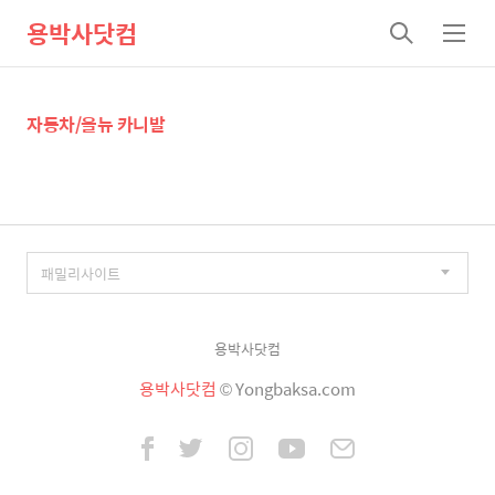
용박사닷컴
검
메
색
뉴
자동차/올뉴 카니발
용박사닷컴
용박사닷컴
© Yongbaksa.com