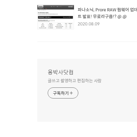
파나소닉, Prore RAW 펌웨어 업
트 발표! 무료라구욥!? @.@
2020.08.09
용박사닷컴
글쓰고 촬영하고 편집하는 사람
구독하기