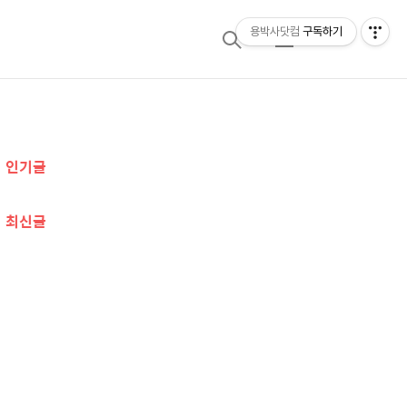
용박사닷컴
구독하기
검
메
색
뉴
추
인기글
가
정
최신글
보