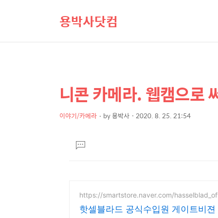
용박사닷컴
니콘 카메라. 웹캠으로 
상
본
문
세
제
이야기/카메라
by
용박사
2020. 8. 25. 21:54
컨
본
목
텐
문
댓
츠
글
달
기
https://smartstore.naver.com/hasselblad_off
핫셀블라드 공식수입원 게이트비젼