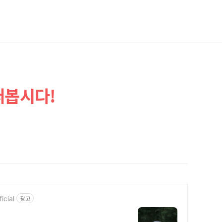
써봅시다!
icial
광고