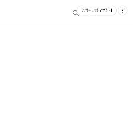
용박사닷컴
구독하기
검
메
색
뉴