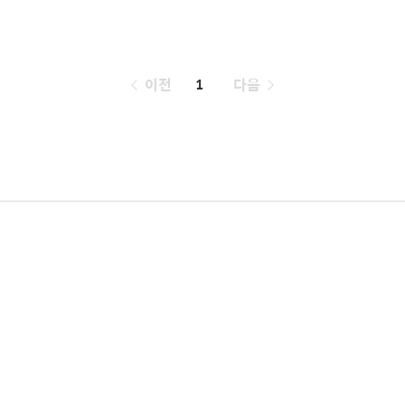
페
이전
1
다음
이
징