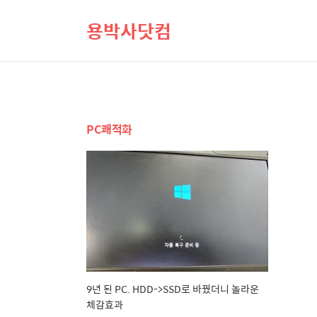
용박사닷컴
PC쾌적화
9년 된 PC. HDD->SSD로 바꿨더니 놀라운
체감효과