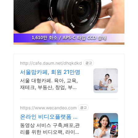
http://cafe.daum.net/dhqkdkd
광고
서울맘카페, 회원 21만명
서울 대형카페. 육아, 교육,
재테크, 부동산, 창업, 부업,
중고장터, 서울맘
https://www.wecandeo.com
광고
온라인 비디오플랫폼 위
캔디오 무료플랜으로 시
동영상 서비스 구축,배포,관
작하세요!
리를 위한 비디오팩, 라이브