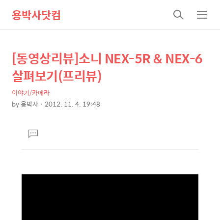
용박사닷컴
검
메
색
뉴
[동영상리뷰]소니 NEX-5R & NEX-6
상
본
문
세
살펴보기(프리뷰)
제
컨
목
이야기/카메라
텐
by
용박사
2012. 11. 4. 19:48
츠
본
문
댓
글
달
기