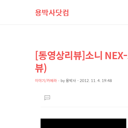
용박사닷컴
[동영상리뷰]소니 NEX-
상
본
문
세
뷰)
제
컨
목
텐
이야기/카메라
by
용박사
2012. 11. 4. 19:48
본
츠
문
댓
글
달
기