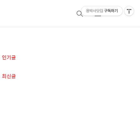
용박사닷컴
구독하기
검
메
색
뉴
추
인기글
가
정
최신글
보