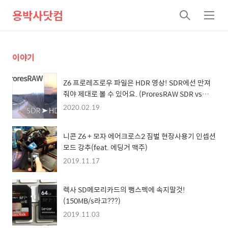
용박사닷컴
검
메
색
뉴
이야기
Z6 프로레즈로우 파일은 HDR 영상! SDR에선 만져
줘야 제대로 볼 수 있어요. (ProresRAW SDR vs
HDR)
2020.02.19
니콘 Z6 + 모자 에어크로스2 짐벌 현장사용기 인셉션
모드 강추(feat. 에딩거 맥주)
2019.11.17
렉사 SD메모리카드의 뻥스펙에 속지말것!
(150MB/s라고???)
2019.11.03