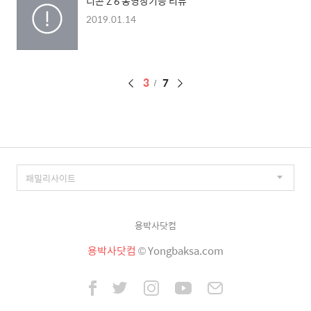
니콘 Z 6 동영상기능 리뷰
2019.01.14
페
3
7
이
징
용박사닷컴
용박사닷컴
© Yongbaksa.com