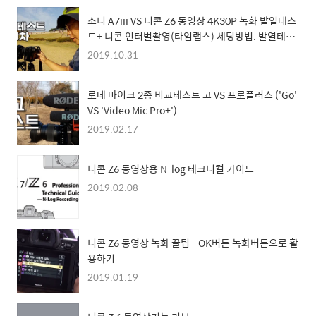
소니 A7iii VS 니콘 Z6 동영상 4K30P 녹화 발열테스
트+ 니콘 인터벌촬영(타임랩스) 세팅방법. 발열테스
트는 재도전예정.
2019.10.31
로데 마이크 2종 비교테스트 고 VS 프로플러스 ('Go'
VS 'Video Mic Pro+')
2019.02.17
니콘 Z6 동영상용 N-log 테크니컬 가이드
2019.02.08
니콘 Z6 동영상 녹화 꿀팁 - OK버튼 녹화버튼으로 활
용하기
2019.01.19