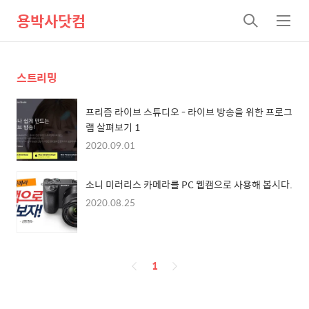
용박사닷컴
검
메
색
뉴
스트리밍
프리즘 라이브 스튜디오 - 라이브 방송을 위한 프로그
램 살펴보기 1
2020.09.01
소니 미러리스 카메라를 PC 웹캠으로 사용해 봅시다.
2020.08.25
페
1
이
징