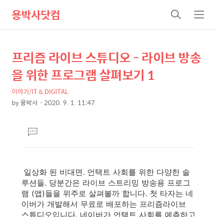
용박사닷컴
검
메
색
뉴
프리즘 라이브 스튜디오 - 라이브 방송
상
본
문
세
을 위한 프로그램 살펴보기 1
제
컨
목
이야기/IT & DIGITAL
텐
by
용박사
2020. 9. 1. 11:47
츠
본
문
댓
글
달
기
일상화 된 비대면. 언택트 사회를 위한 다양한 솔
루션들. 당분간은 라이브 스트리밍 방송용 프로그
램 (앱)들을 위주로 살펴볼까 합니다. 첫 타자는 네
이버가 개발해서 무료로 배포하는 프리즘라이브
스튜디오입니다. 네이버가 언택트 사회를 예측하고