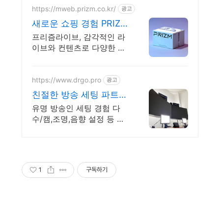
https://mweb.prizm.co.kr/
광고
새로운 쇼핑 경험 PRIZM
프리즘 단독 라이브 혜택
프리즘라이브, 감각적인 라
이브와 컨텐츠로 다양한 브
랜드를 만나보세요.
https://www.drgo.pro
광고
친절한 방송 세팅 파트너
닥터고블린컴퍼니로 문
유명 방송인 세팅 경험 다
의주세요
수/캠,조명,음향 설정 등 개
인방송 관련 세팅 모두 가능
야외 방송 세팅 및 스튜디오
세팅과 같은 특수 세팅도 가
능합니다.
1
구독하기