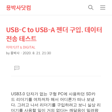
용박사닷컴
검
메
색
뉴
USB-C to USB-A 젠더 구입. 데이터
상
본
문
세
전송 테스트
제
컨
목
이야기/IT & DIGITAL
텐
by
용박사
2020. 8. 21. 21:30
츠
본
문
댓
글
달
기
USB3.0 단자가 없는 구형 PC에 사용하던 SD카
드 리더기를 여차저차 해서 어디론가 떠나 보냈
다. 그러고 나서 리더기를 구입하려고 보니 실상 리
더기를 사용할 일이 거의 없다는 깨달음이 밀려왔