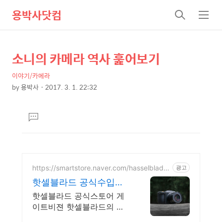
용박사닷컴
검
메
색
뉴
소니의 카메라 역사 훑어보기
상
본
문
세
이야기/카메라
제
컨
by
용박사
2017. 3. 1. 22:32
목
본
텐
문
츠
댓
글
달
기
https://smartstore.naver.com/hasselblad_o
광고
fficial
핫셀블라드 공식수입원
게이트비젼
핫셀블라드 공식스토어 게
이트비젼 핫셀블라드의 다
양한 소식을 빠르게 만나보