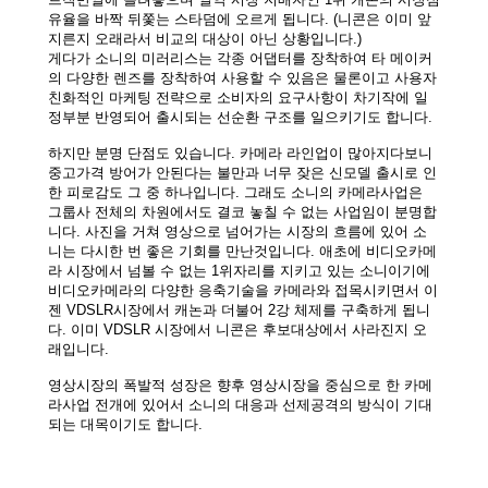
유율을 바짝 뒤쫓는 스타덤에 오르게 됩니다. (니콘은 이미 앞
지른지 오래라서 비교의 대상이 아닌 상황입니다.)
게다가 소니의 미러리스는 각종 어댑터를 장착하여 타 메이커
의 다양한 렌즈를 장착하여 사용할 수 있음은 물론이고 사용자
친화적인 마케팅 전략으로 소비자의 요구사항이 차기작에 일
정부분 반영되어 출시되는 선순환 구조를 일으키기도 합니다.
하지만 분명 단점도 있습니다. 카메라 라인업이 많아지다보니
중고가격 방어가 안된다는 불만과 너무 잦은 신모델 출시로 인
한 피로감도 그 중 하나입니다. 그래도 소니의 카메라사업은
그룹사 전체의 차원에서도 결코 놓칠 수 없는 사업임이 분명합
니다. 사진을 거쳐 영상으로 넘어가는 시장의 흐름에 있어 소
니는 다시한 번 좋은 기회를 만난것입니다. 애초에 비디오카메
라 시장에서 넘볼 수 없는 1위자리를 지키고 있는 소니이기에
비디오카메라의 다양한 응축기술을 카메라와 접목시키면서 이
젠 VDSLR시장에서 캐논과 더불어 2강 체제를 구축하게 됩니
다. 이미 VDSLR 시장에서 니콘은 후보대상에서 사라진지 오
래입니다.
영상시장의 폭발적 성장은 향후 영상시장을 중심으로 한 카메
라사업 전개에 있어서 소니의 대응과 선제공격의 방식이 기대
되는 대목이기도 합니다.