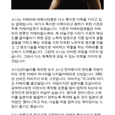
소니는 카메라에 대해서만큼은 다소 특이한 이력을 가지고 있
는 업체입니다. 여기서 특이한 이력이라고 평하기 위한 기준은
주류 카메라업계가 되겠습니다. 기존의 카메라업체들은 카메
라의 본류인 카메라옵스큐라, 즉 바늘구멍 사진기 수준의 해상
도를 끌어올리기 위한 갖은 노력의 방편으로 각종 암석과 광물
질들을 더하고 빼는 과정을 거쳐 터득한 노하우로 렌즈를 만들
고 그 렌즈기술을 바탕으로 셔터박스 역할을 하는 카메라를 생
산하기 시작했습니다. 그런데 소니는 이러한 과정을 거치지 않
습니다. 그래서 다소 독특하게 보일 수 있는 이력을 가지게 된
것입니다.
소니는(미놀타를 제외한 순수 소니)
전자회사의 면모를 자랑이
라도 하듯 카메라
처녀작을 디지털카메라로 선보입니다. 1981
년 선보인 마비카가 바로 그것입니다. 마비카는 '마그네틱 비디
오 카메라'를 줄인말입니다. 여담이지만 일본어를 조금이라도
공부하다보면 이런식의 축약형 표현을 많이 접하게 되는데 대
표적인게 편의점이 아닐까 싶습니다. 영어로 컨비니언스 스토
어를 일본어로 발음하기 편하도록 축약해 놓은 것이 일본어 편
의점인 '콤비니'라고 하는 사실을 처음 접하고는 재미있다는 느
낌이 들기도 했습니다.
다시 본론으로 돌아가면 기존방식의 카메라 촬상소자가 화학