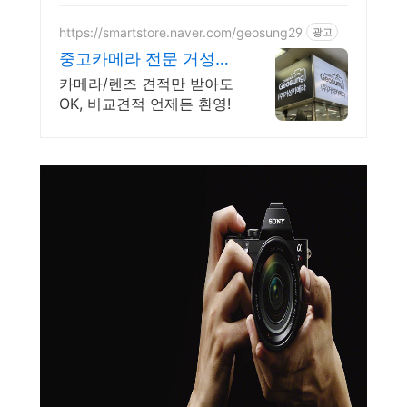
세요
https://smartstore.naver.com/geosung29
광고
중고카메라 전문 거성카
메라 재구매율 높은 매
카메라/렌즈 견적만 받아도
장!
OK, 비교견적 언제든 환영!