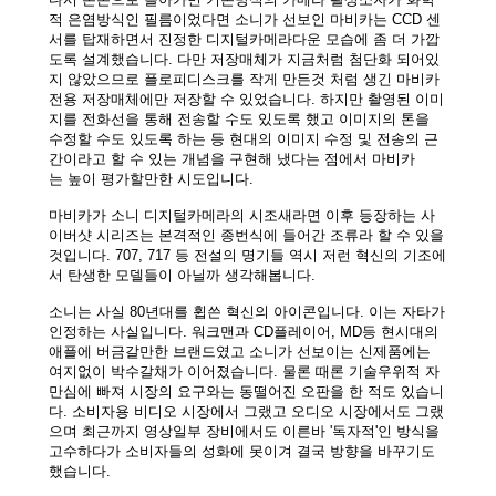
적 은염방식인 필름이었다면 소니가 선보인 마비카는
CCD 센
서를 탑재하면서 진정한 디지털카메라다운 모습에 좀 더 가깝
도록 설계했습니다. 다만 저장매체가 지금처럼 첨단화 되어있
지 않았으므로 플로피디스크를 작게 만든것 처럼 생긴 마비카
전용 저장매체에만 저장할 수 있었습니다. 하지만 촬영된 이미
지를 전화선을 통해 전송할 수도 있도록 했고 이미지의 톤을
수정할 수도 있도록 하는 등 현대의 이미지 수정 및 전송의 근
간이라고 할 수 있는 개념을 구현해 냈다는 점에서 마비카
는 높이 평가할만한 시도입니다.
마비카가 소니 디지털카메라의 시조새라면 이후 등장하는 사
이버샷 시리즈는 본격적인 종번식에 들어간 조류라 할 수 있을
것입니다. 707, 717 등 전설의 명기들 역시 저런 혁신의 기조에
서 탄생한 모델들이 아닐까 생각해봅니다.
소니는 사실 80년대를 휩쓴 혁신의 아이콘입니다. 이는 자타가
인정하는 사실입니다. 워크맨과 CD플레이어, MD등 현시대의
애플에 버금갈만한 브랜드였고 소니가 선보이는 신제품에는
여지없이 박수갈채가 이어졌습니다. 물론 때론 기술우위적 자
만심에 빠져 시장의 요구와는 동떨어진 오판을 한 적도 있습니
다. 소비자용 비디오 시장에서 그랬고 오디오 시장에서도 그랬
으며 최근까지 영상일부 장비에서도 이른바 '독자적'인 방식을
고수하다가 소비자들의 성화에 못이겨 결국 방향을 바꾸기도
했습니다.