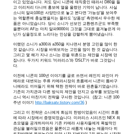
이고 있었습니다. 저도 당시 니콘에 재직중인 때라서 D80을 들
고 이리저리 다니며 홍보에 열을 올렸던 기억이 납니다. 사실
소니의 알파100은 사양만으로 놓고 본다면 '가능성'을 보여주
는 역할론에 충실했을지는 몰라도 '상품성' 측면에서 우수한 제
품은 아니었습니다. 당시 소니가 선보인 교환렌즈군도 부족했
을뿐더러 AF는 마치 알파9000의 그것을 그대로 옮겨놓은게 아
닌가 싶을정도로 느리다는 인상을 강렬하게 뿜어냈습니다.
이랬던 소니가 a300과 a350을 지나면서 분명 고민을 많이 한
것 같습니다. 시장을 바꿔보자는 고민을 많이 한 것 같습니다.
그리고 몇 해가 지나 소니는 판을 뒤흔드는 제안을 시장에 던
집니다. 두가지 키워드 '미러리스'와 'DSLT'가 바로 그것입니
다.
이전에 니콘의 100년 이야기를 글로 쓰면서 레인지 파인더 카
메라로 대변되는 주류 카메라시장의 흐름에서 니콘이 틈바구
니에라도 끼어들기 위해 택한 전략이 바로 판흔들기였습니다.
기존의 가치관과 다른 방식의 제안을 던지고 승부를 보았는데
소니 역시 마찬가지 전략을 구사한 것입니다. (참고: 니콘 100
주년 이야기
http://baksatv.tistory.com/36
)
그리고 이 전략은 소니에게 회심의 한방이었음이 시간이 흐름
에 따라 시장에서 증명되었습니다. 미러리스 시리즈인 NEX 최
초모델을 공개하자마자 기존 카메라 사용자들에게 폭발적인
관심을 불러일으켰음은 물론이고 새롭게 내놓는 제품마다 히
트작반열에 올려놓으며 일약 시장 지배자인 1위 캐논의 시장점