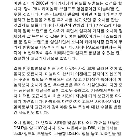
이런 소니가 2006년 카메라시장의 판도를 뒤흔드는 결정을 합
니다. 당시 '코니카미놀타' 브랜드로 영업중이던 '미놀타'를 인
수한 것입니다.
다른 각도에서 봤을때 어쩌면 미놀타가 백기투
항하고 본인들을 거둬줄 흑기사를 찾고 있던 중 소니를 만난
것일지도 모릅니다. (이건 개인적 견해입니다.) 자연스레 미놀
타의 알파 브랜드를 인수하게 되면서 알파의 가치를 소니의 정
체성과 잘 녹여낸 것 같습니다. 여튼 a9000이라는 베스트셀러
를 둔 알파 브랜드를 영입하면서 소니의 카메라시장 전략이 두
가지 방향으로 나뉘어지게 됩니다. 사이버샷으로 대변되는 똑
딱이, 비싼똑딱이 류의 카메라군과 알파로 통칭할 수 있는 렌
즈교환식 고급기시장으로 말입니다.
알파 인수합병으로 인해 사이버샷은 사실 크게 달라진 것이 없
을지도 모릅니다. 미놀타와 합치기 이전에도 칼자이즈 렌즈와
는 꾸준히 협업을 진행해오던 소니였고 기기적인 특성이야 미
놀타보다 소니가 훨씬 우수했음은 주지의 사실입니다. 다만 모
든 공산품의 제품사이클이 그렇듯 플래그십 기종에서부터 먼
저 채택된 고급사양이 차츰 시간이 지남에 따라 보급기로 확대
되기 마련입니다. 카메라도 마찬가지이고보면 사이버샷 역시
알파로부터 고급기가 갖춰야할 일부 특성에 대한 수혈을 받은
건 사실인듯 합니다.
소니 알파는 대 변혁의 시대를 맞습니다. 소니가 처음 내놓은
DSLR은 알파100입니다. 당시 니콘에서는 D80, 캐논에서는
350D 정도의 모델들이 보급형 DSLR시장을 놓고 각축전을 벌